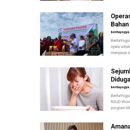
Operas
Bahan
beritayogya
BeritaYogy
nyata untuk
menyasar l
Sejuml
Diduga
beritayogya
BeritaYogy
RSUD Wonos
program Ma
Amanat