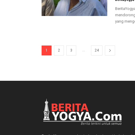
BeritaYogya
mendorong 
yang menge
...
1
2
3
24