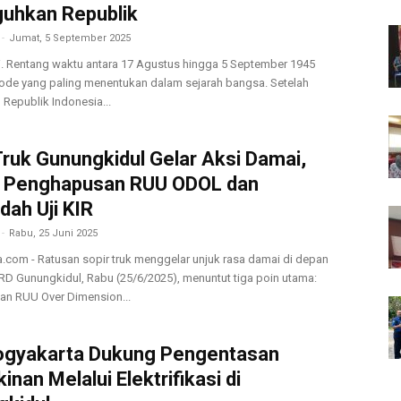
uhkan Republik
-
Jumat, 5 September 2025
ri. Rentang waktu antara 17 Agustus hingga 5 September 1945
iode yang paling menentukan dalam sejarah bangsa. Setelah
 Republik Indonesia...
Truk Gunungkidul Gelar Aksi Damai,
t Penghapusan RUU ODOL dan
ah Uji KIR
-
Rabu, 25 Juni 2025
a.com - Ratusan sopir truk menggelar unjuk rasa damai di depan
D Gunungkidul, Rabu (25/6/2025), menuntut tiga poin utama:
n RUU Over Dimension...
ogyakarta Dukung Pengentasan
inan Melalui Elektrifikasi di