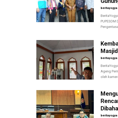
Gunun
beritayogya
BeritaYogy
PUPESDM DI
Pengentasa
Kembal
Masji
beritayogya
BeritaYogya
Ageng Peman
oleh kamer
Menguk
Rencan
Dibah
beritayogya