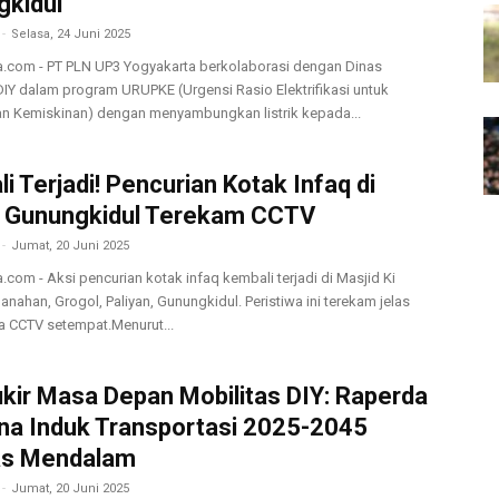
gkidul
-
Selasa, 24 Juni 2025
a.com - PT PLN UP3 Yogyakarta berkolaborasi dengan Dinas
Y dalam program URUPKE (Urgensi Rasio Elektrifikasi untuk
n Kemiskinan) dengan menyambungkan listrik kepada...
i Terjadi! Pencurian Kotak Infaq di
d Gunungkidul Terekam CCTV
-
Jumat, 20 Juni 2025
.com - Aksi pencurian kotak infaq kembali terjadi di Masjid Ki
ahan, Grogol, Paliyan, Gunungkidul. Peristiwa ini terekam jelas
a CCTV setempat.Menurut...
ir Masa Depan Mobilitas DIY: Raperda
a Induk Transportasi 2025-2045
as Mendalam
-
Jumat, 20 Juni 2025