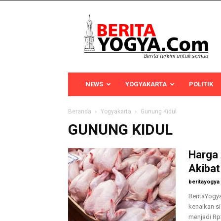
Berita
Yogya
NEWS
YOGYAKARTA
POLITIK
Beranda
Yogyakarta
Gunung Kidul
GUNUNG KIDUL
Harga 
Akibat
beritayogya
BeritaYogy
kenaikan si
menjadi Rp3