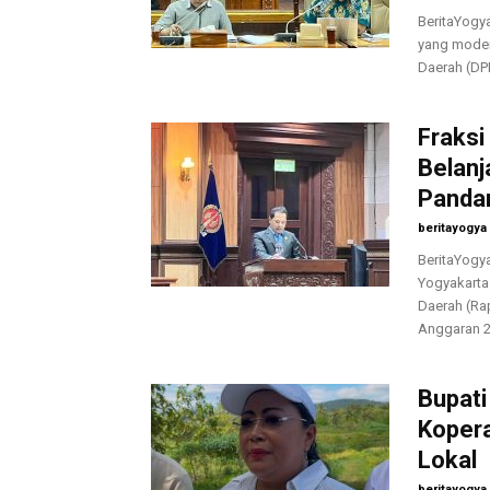
BeritaYogy
yang moder
Daerah (DP
Fraks
Belanj
Panda
beritayogya
BeritaYogy
Yogyakart
Daerah (Ra
Anggaran 2
Bupat
Kopera
Lokal
beritayogya