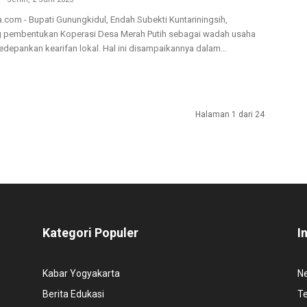
.com - Bupati Gunungkidul, Endah Subekti Kuntariningsih,
pembentukan Koperasi Desa Merah Putih sebagai wadah usaha
depankan kearifan lokal. Hal ini disampaikannya dalam...
Halaman 1 dari 24
Kategori Populer
I
Kabar Yogyakarta
N
Berita Edukasi
T