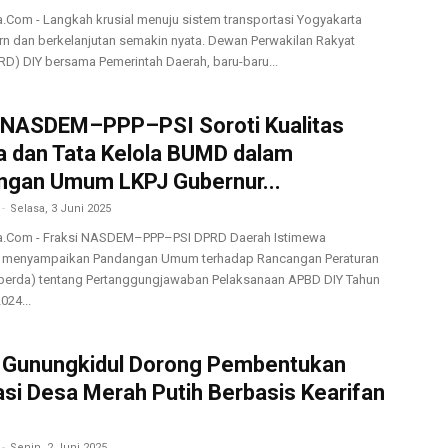
a.Com - Langkah krusial menuju sistem transportasi Yogyakarta
n dan berkelanjutan semakin nyata. Dewan Perwakilan Rakyat
RD) DIY bersama Pemerintah Daerah, baru-baru...
i NASDEM–PPP–PSI Soroti Kualitas
a dan Tata Kelola BUMD dalam
ngan Umum LKPJ Gubernur...
-
Selasa, 3 Juni 2025
a.Com - Fraksi NASDEM–PPP–PSI DPRD Daerah Istimewa
a menyampaikan Pandangan Umum terhadap Rancangan Peraturan
perda) tentang Pertanggungjawaban Pelaksanaan APBD DIY Tahun
024...
i Gunungkidul Dorong Pembentukan
si Desa Merah Putih Berbasis Kearifan
-
Senin, 2 Juni 2025