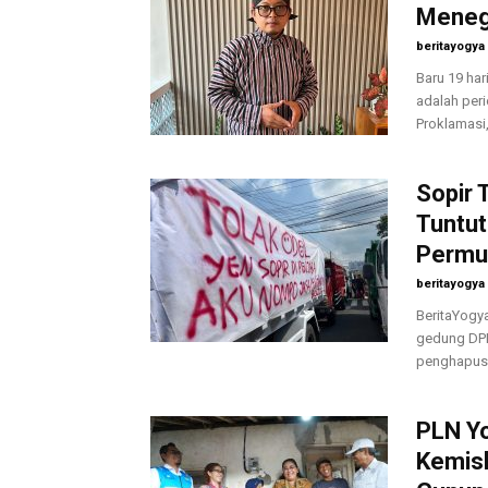
Meneg
beritayogya
Baru 19 ha
adalah per
Proklamasi,
Sopir 
Tuntu
Permud
beritayogya
BeritaYogy
gedung DPR
penghapusa
PLN Y
Kemisk