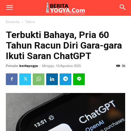
Beranda
Tekno
Terbukti Bahaya, Pria 60
Tahun Racun Diri Gara-gara
Ikuti Saran ChatGPT
Penulis
beritayogya
-
Minggu, 10 Agustus 2025
36