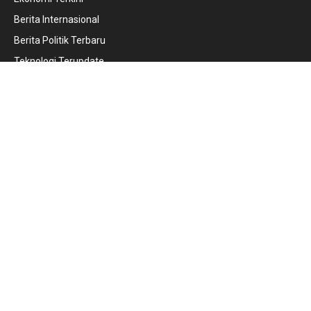
Berita Internasional
Berita Politik Terbaru
Teknologi Terupdate
Internal
News Update
Tentang Kami
Kontak Kami
Privacy Policy
Pedoman Media Siber