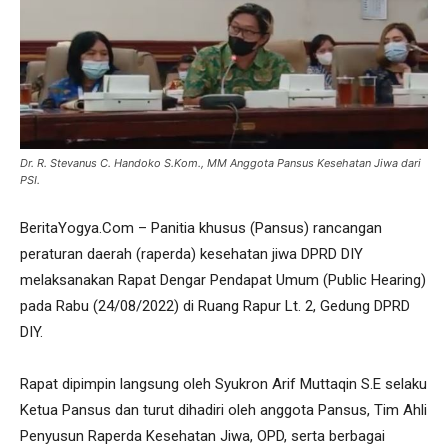
Dr. R. Stevanus C. Handoko S.Kom., MM Anggota Pansus Kesehatan Jiwa dari
PSI.
BeritaYogya.Com – Panitia khusus (Pansus) rancangan
peraturan daerah (raperda) kesehatan jiwa DPRD DIY
melaksanakan Rapat Dengar Pendapat Umum (Public Hearing)
pada Rabu (24/08/2022) di Ruang Rapur Lt. 2, Gedung DPRD
DIY.
Rapat dipimpin langsung oleh Syukron Arif Muttaqin S.E selaku
Ketua Pansus dan turut dihadiri oleh anggota Pansus, Tim Ahli
Penyusun Raperda Kesehatan Jiwa, OPD, serta berbagai