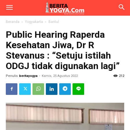
Beranda
Yogyakarta
Bantul
Public Hearing Raperda
Kesehatan Jiwa, Dr R
Stevanus : “Setuju istilah
ODGJ tidak digunakan lagi”
Penulis
beritayogya
-
Kamis, 25 Agustus 2022
212