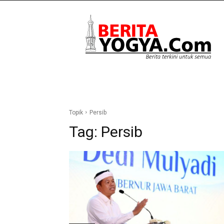
Berita
Yogya
Topik
Persib
Tag:
Persib