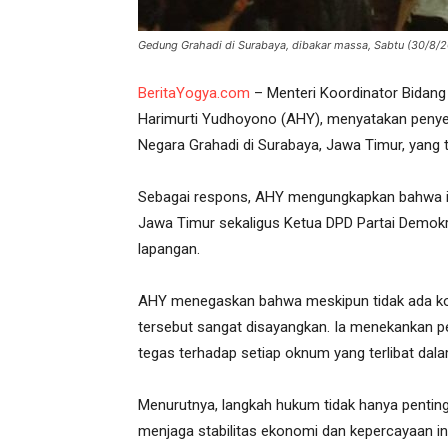
Gedung Grahadi di Surabaya, dibakar massa, Sabtu (30/8/20
BeritaYogya.com
– Menteri Koordinator Bidang
Harimurti Yudhoyono (AHY), menyatakan peny
Negara Grahadi di Surabaya, Jawa Timur, yang 
Sebagai respons, AHY mengungkapkan bahwa ia
Jawa Timur sekaligus Ketua DPD Partai Demokrat
lapangan.
AHY menegaskan bahwa meskipun tidak ada korba
tersebut sangat disayangkan. Ia menekankan p
tegas terhadap setiap oknum yang terlibat d
Menurutnya, langkah hukum tidak hanya penting 
menjaga stabilitas ekonomi dan kepercayaan in