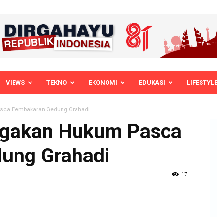
VIEWS
TEKNO
EKONOMI
EDUKASI
LIFESTYL
sca Pembakaran Gedung Grahadi
gakan Hukum Pasca
ung Grahadi
17