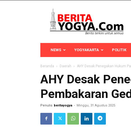
Berita
Yogya
NEWS
YOGYAKARTA
POLITIK
Beranda
Daerah
AHY Desak Penegakan Hukum Pa
AHY Desak Pene
Pembakaran Ged
Penulis
beritayogya
-
Minggu, 31 Agustus 2025