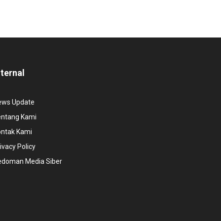
nternal
ews Update
entang Kami
ontak Kami
ivacy Policy
edoman Media Siber