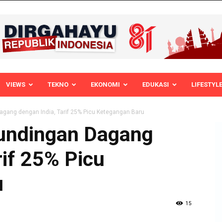
VIEWS
TEKNO
EKONOMI
EDUKASI
LIFESTYL
agang dengan India, Tarif 25% Picu Ketegangan Baru
undingan Dagang
rif 25% Picu
u
15