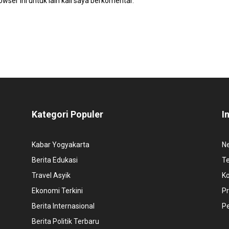
wser ini untuk lain kali saya berkomentar.
Kategori Populer
I
Kabar Yogyakarta
N
Berita Edukasi
T
Travel Asyik
K
Ekonomi Terkini
Pr
Berita Internasional
P
Berita Politik Terbaru