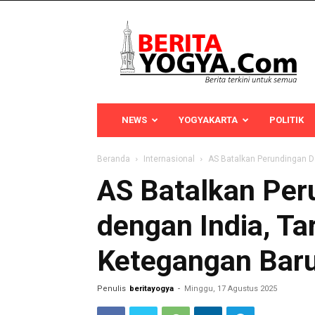
Berita
Yogya
NEWS
YOGYAKARTA
POLITIK
Beranda
Internasional
AS Batalkan Perundingan D
AS Batalkan Per
dengan India, Ta
Ketegangan Bar
Penulis
beritayogya
-
Minggu, 17 Agustus 2025