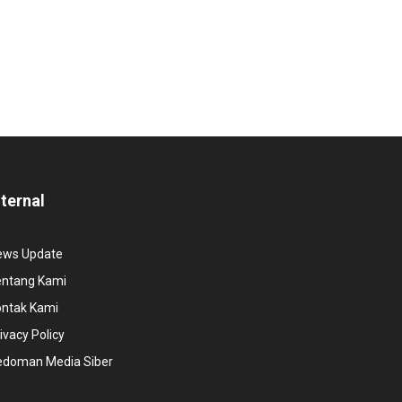
nternal
ews Update
entang Kami
ontak Kami
ivacy Policy
edoman Media Siber