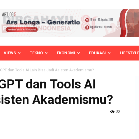
VIEWS
TEKNO
EKONOMI
EDUKASI
LIFESTYL
PT dan Tools AI Lain Bisa Jadi Asisten Akademismu?
PT dan Tools AI
Asisten Akademismu?
22