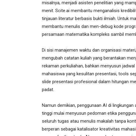
misalnya, menjadi asisten penelitian yang mam
menit. Scite.ai membantu menganalisis kredib
tinjauan literatur berbasis bukti ilmiah. Untuk 
membantu menulis dan men-debug kode progr
persamaan matematika kompleks sambil member
Di sisi manajemen waktu dan organisasi materi,
mengubah catatan kuliah yang berantakan men
rekaman perkuliahan, bahkan menyusun jadwal b
mahasiswa yang kesulitan presentasi, tools s
slide presentasi profesional dalam hitungan m
padat.
Namun demikian, penggunaan AI di lingkungan a
tinggi mulai menyusun pedoman etika penggun
seluruh tugas atau menulis makalah tanpa kont
berperan sebagai katalisator kreativitas mahas