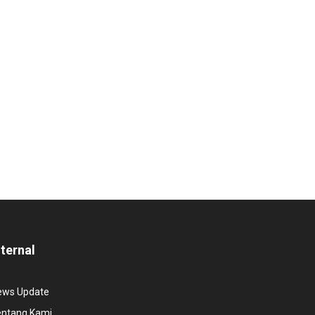
nternal
ews Update
entang Kami