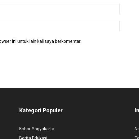
wser ini untuk lain kali saya berkomentar.
Kategori Populer
I
Kabar Yogyakarta
N
Berita Edukasi
T