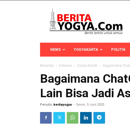
Berita
Yogya
NEWS
YOGYAKARTA
POLITIK
Beranda
Edukasi
Dunia Kuliah
Bagaimana ChatG
Bagaimana ChatG
Lain Bisa Jadi 
Penulis
beritayogya
-
Senin, 9 Juni 2025