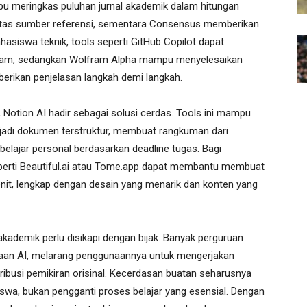
pu meringkas puluhan jurnal akademik dalam hitungan
ilitas sumber referensi, sementara Consensus memberikan
mahasiswa teknik, tools seperti GitHub Copilot dapat
am, sedangkan Wolfram Alpha mampu menyelesaikan
ikan penjelasan langkah demi langkah.
 Notion AI hadir sebagai solusi cerdas. Tools ini mampu
jadi dokumen terstruktur, membuat rangkuman dari
elajar personal berdasarkan deadline tugas. Bagi
eperti Beautiful.ai atau Tome.app dapat membantu membuat
enit, lengkap dengan desain yang menarik dan konten yang
kademik perlu disikapi dengan bijak. Banyak perguruan
aan AI, melarang penggunaannya untuk mengerjakan
ribusi pemikiran orisinal. Kecerdasan buatan seharusnya
iswa, bukan pengganti proses belajar yang esensial. Dengan