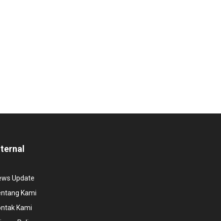
nternal
ews Update
entang Kami
ontak Kami