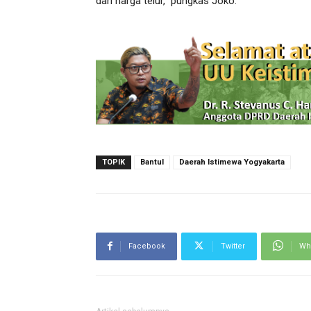
dari harga telur,” pungkas Joko.
TOPIK
Bantul
Daerah Istimewa Yogyakarta
Facebook
Twitter
Wh