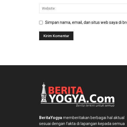
Simpan nama, email, dan situs web saya di bro
BeritaYogya
memberitakan berbagai hal aktual
sesuai dengan fakta di lapangan kepada semua