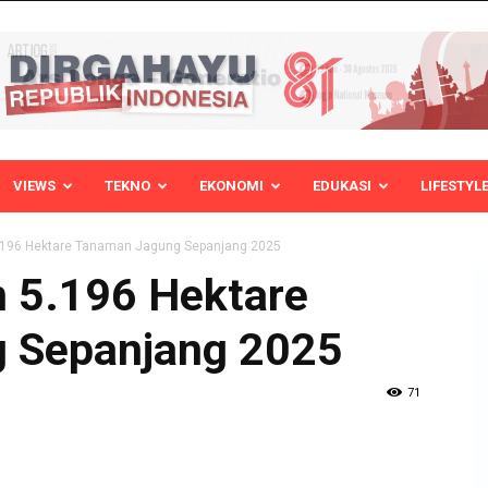
VIEWS
TEKNO
EKONOMI
EDUKASI
LIFESTYL
5.196 Hektare Tanaman Jagung Sepanjang 2025
n 5.196 Hektare
 Sepanjang 2025
71