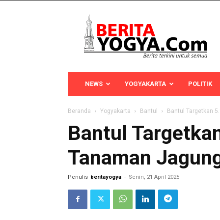
Berita
Yogya
NEWS
YOGYAKARTA
POLITIK
Beranda
Yogyakarta
Bantul
Bantul Targetkan 
Bantul Targetka
Tanaman Jagung
Penulis
beritayogya
-
Senin, 21 April 2025