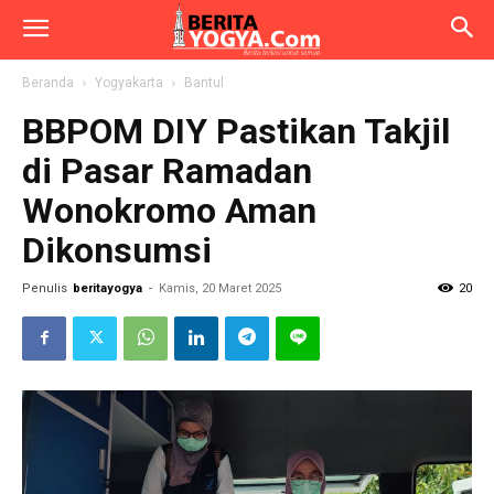
Beranda
Yogyakarta
Bantul
BBPOM DIY Pastikan Takjil
di Pasar Ramadan
Wonokromo Aman
Dikonsumsi
Penulis
beritayogya
-
Kamis, 20 Maret 2025
20