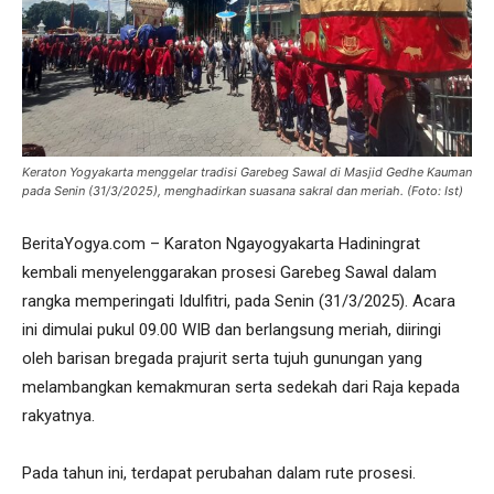
Keraton Yogyakarta menggelar tradisi Garebeg Sawal di Masjid Gedhe Kauman
pada Senin (31/3/2025), menghadirkan suasana sakral dan meriah. (Foto: Ist)
BeritaYogya.com – Karaton Ngayogyakarta Hadiningrat
kembali menyelenggarakan prosesi Garebeg Sawal dalam
rangka memperingati Idulfitri, pada Senin (31/3/2025). Acara
ini dimulai pukul 09.00 WIB dan berlangsung meriah, diiringi
oleh barisan bregada prajurit serta tujuh gunungan yang
melambangkan kemakmuran serta sedekah dari Raja kepada
rakyatnya.
Pada tahun ini, terdapat perubahan dalam rute prosesi.