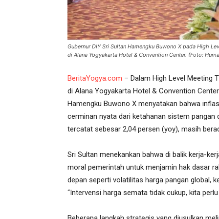
Gubernur DIY Sri Sultan Hamengku Buwono X pada High Leve
di Alana Yogyakarta Hotel & Convention Center. (Foto: Hu
BeritaYogya.com
– Dalam High Level Meeting Ti
di Alana Yogyakarta Hotel & Convention Center
Hamengku Buwono X menyatakan bahwa inflasi b
cerminan nyata dari ketahanan sistem pangan da
tercatat sebesar 2,04 persen (yoy), masih bera
Sri Sultan menekankan bahwa di balik kerja-kerj
moral pemerintah untuk menjamin hak dasar ra
depan seperti volatilitas harga pangan global, 
“Intervensi harga semata tidak cukup, kita perl
Beberapa langkah strategis yang diusulkan meli