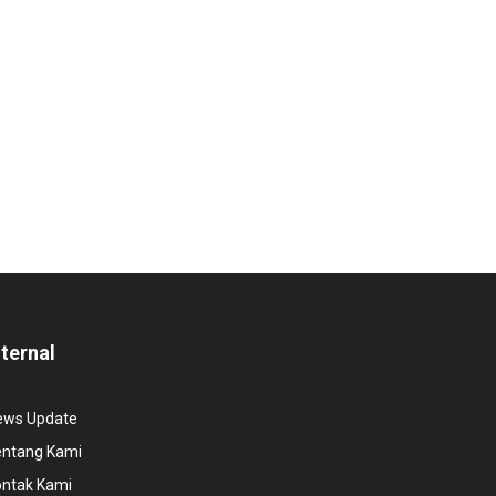
nternal
ews Update
entang Kami
ontak Kami