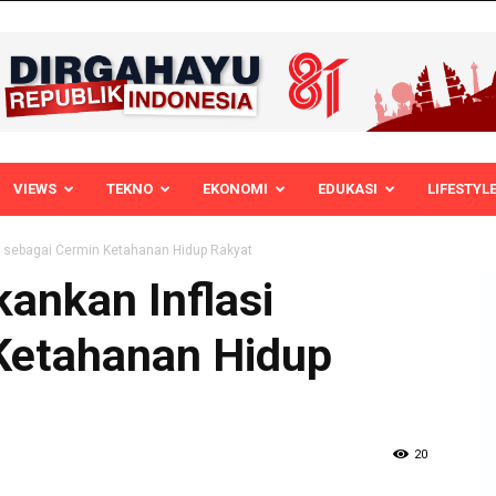
VIEWS
TEKNO
EKONOMI
EDUKASI
LIFESTYL
si sebagai Cermin Ketahanan Hidup Rakyat
ankan Inflasi
Ketahanan Hidup
20