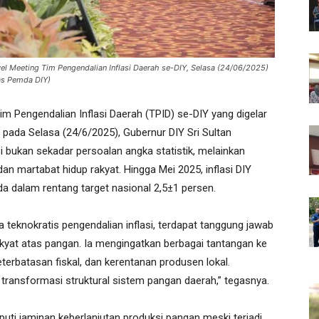
l Meeting Tim Pengendalian Inflasi Daerah se-DIY, Selasa (24/06/2025)
mas Pemda DIY)
m Pengendalian Inflasi Daerah (TPID) se-DIY yang digelar
 pada Selasa (24/6/2025), Gubernur DIY Sri Sultan
ukan sekadar persoalan angka statistik, melainkan
n martabat hidup rakyat. Hingga Mei 2025, inflasi DIY
da dalam rentang target nasional 2,5±1 persen.
a teknokratis pengendalian inflasi, terdapat tanggung jawab
kyat atas pangan. Ia mengingatkan berbagai tantangan ke
keterbatasan fiskal, dan kerentanan produsen lokal.
u transformasi struktural sistem pangan daerah,” tegasnya.
puti jaminan keberlanjutan produksi pangan meski terjadi