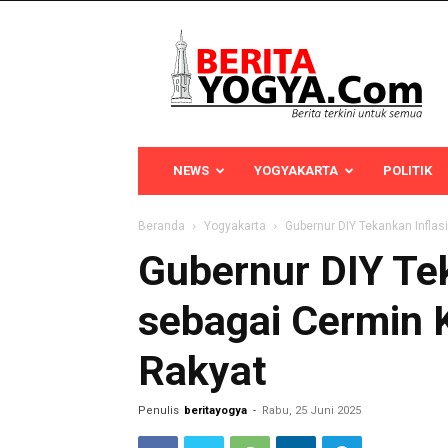
Berita
Yogya
NEWS
YOGYAKARTA
POLITIK
Beranda
Yogyakarta
Gubernur DIY Tekankan Infla
Gubernur DIY Tek
sebagai Cermin 
Rakyat
Penulis
beritayogya
-
Rabu, 25 Juni 2025