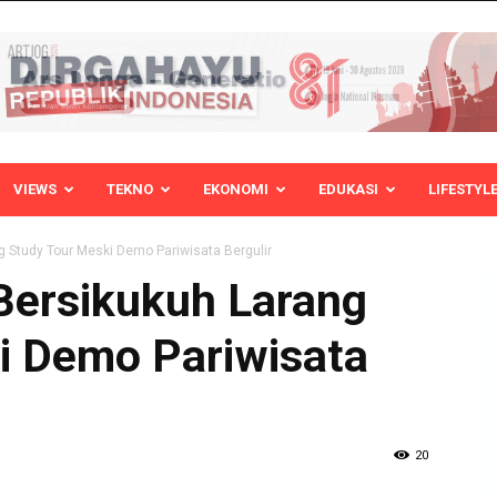
VIEWS
TEKNO
EKONOMI
EDUKASI
LIFESTYL
g Study Tour Meski Demo Pariwisata Bergulir
Bersikukuh Larang
i Demo Pariwisata
20