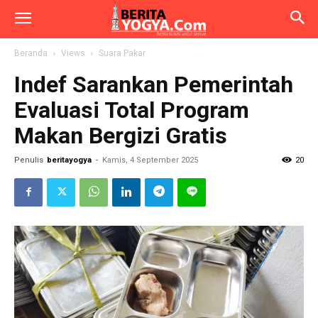
Beranda
Views
Suara Pakar
Indef Sarankan Pemerintah
Evaluasi Total Program
Makan Bergizi Gratis
Penulis
beritayogya
-
Kamis, 4 September 2025
20