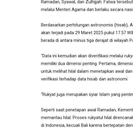
Ramadan, Syawal, dan Zulhijjah. Fatwa terseb
melalui Menteri Agama dan berlaku secara nasi
Berdasarkan perhitungan astronomis (hisab), 
akan terjadi pada 29 Maret 2025 pukul 17.57 WIB
berada di antara minus tiga derajat di wilayah 
“Data ini kemudian akan diverifikasi melalui 
memiliki dua dimensi penting. Pertama, dimens
untuk melihat hilal dalam menetapkan awal dan 
verifikasi terhadap data hisab dan astronomi.
“Rukyat juga merupakan syiar Islam yang penting
Seperti saat penetapan awal Ramadan, Kemen
memantau hilal. Proses rukyatul hilal direncana
di Indonesia, kecuali Bali karena bertepatan de