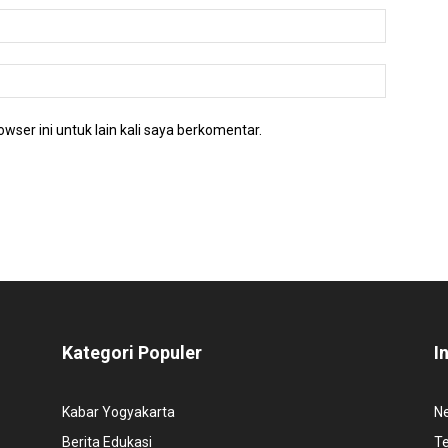
wser ini untuk lain kali saya berkomentar.
Kategori Populer
I
Kabar Yogyakarta
N
Berita Edukasi
T