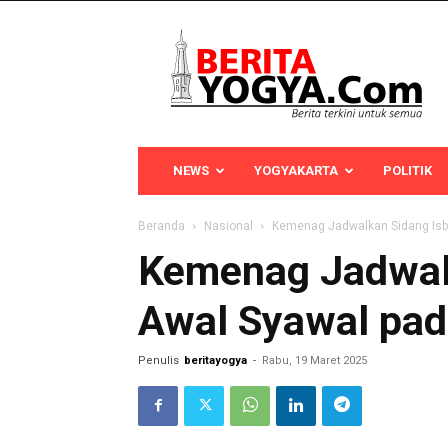
Berita
Yogya
NEWS
YOGYAKARTA
POLITIK
Beranda
Nasional
Kemenag Jadwalkan Sidang Isb
Kemenag Jadwalk
Awal Syawal pad
Penulis
beritayogya
-
Rabu, 19 Maret 2025