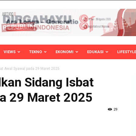
VIEWS
TEKNO
EKONOMI
EDUKASI
LIFESTYL
at Awal Syawal pada 29 Maret 2025
an Sidang Isbat
a 29 Maret 2025
29