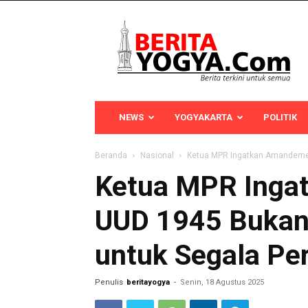
Berita
Yogya
NEWS
YOGYAKARTA
POLITIK
Beranda
Nasional
Ketua MPR Ingatkan Amandemen
Ketua MPR Inga
UUD 1945 Bukan
untuk Segala Pe
Penulis
beritayogya
-
Senin, 18 Agustus 2025