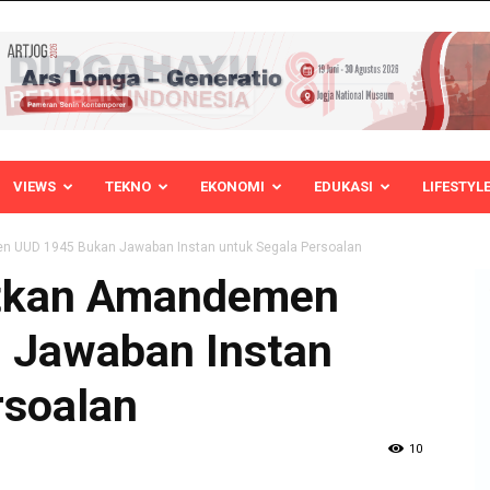
VIEWS
TEKNO
EKONOMI
EDUKASI
LIFESTYL
 UUD 1945 Bukan Jawaban Instan untuk Segala Persoalan
tkan Amandemen
 Jawaban Instan
rsoalan
10