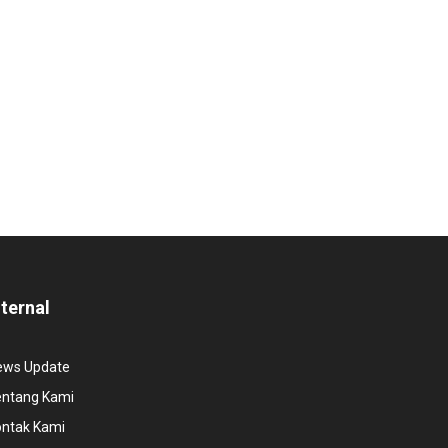
nternal
ews Update
entang Kami
ontak Kami