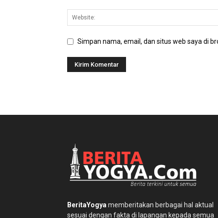
Simpan nama, email, dan situs web saya di bro
BeritaYogya
memberitakan berbagai hal aktual
sesuai dengan fakta di lapangan kepada semua