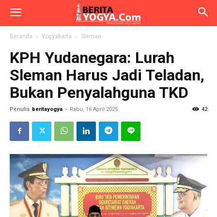
Beranda
Yogyakarta
Sleman
KPH Yudanegara: Lurah
Sleman Harus Jadi Teladan,
Bukan Penyalahguna TKD
Penulis
beritayogya
-
Rabu, 16 April 2025
42