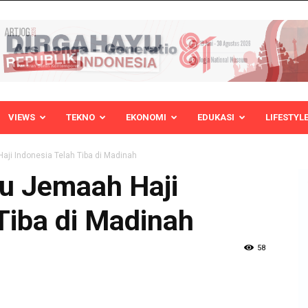
VIEWS
TEKNO
EKONOMI
EDUKASI
LIFESTYL
Haji Indonesia Telah Tiba di Madinah
bu Jemaah Haji
Tiba di Madinah
58