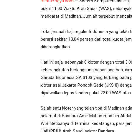
BeritaYogya.com
— Sistem Komputerisasi Haji 
pukul 11.00 Waktu Arab Saudi (WAS), sebanyak 
mendarat di Madinah. Jumlah tersebut mencakup
Total jemaah haji reguler Indonesia yang telah t
berarti sekitar 13,04 persen dari total kuota j
diberangkatkan.
Hari ini saja, sebanyak 8 kloter dengan total 
keberangkatan berlangsung sepanjang hari, di
Garuda Indonesia GA 3103 yang terbang pada pu
kloter asal Jakarta Pondok Gede (JKS 8) deng
dijadwalkan lepas landas pukul 22.00 WAS atau 
Salah satu kloter yang telah tiba di Madinah a
selamat di Bandara Amir Muhammad bin Abdul 
WIB. Setibanya di terminal kedatangan, para j
Haji (PPIH) Arab Saudi sektor Bandara.