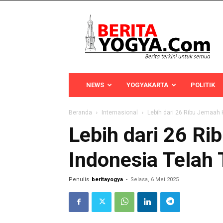
Berita
Yogya
NEWS
YOGYAKARTA
POLITIK
Beranda
Internasional
Lebih dari 26 Ribu Jemaah 
Lebih dari 26 Ri
Indonesia Telah 
Penulis
beritayogya
-
Selasa, 6 Mei 2025