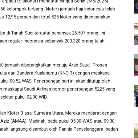
Terpadu (Siskohat) mencatat hingga Senin (5/5/2025)
68 kelompok terbang (kloter) jemaah haji Indonesia telah
 12,95 persen dari total 525 kloter yang direncanakan.
iba di Tanah Suci tercatat sebanyak 26.507 orang. Ini
emaah reguler Indonesia sebanyak 203.320 orang telah
3.060 jemaah diberangkatkan menuju Arab Saudi. Proses
mulai dari Bandara Kualanamu (KNO 3) dengan maskapai
kul 00.52 WAS. Penerbangan hari ini akan ditutup oleh
an maskapai Saudi Airlines nomor penerbangan 5225 yang
sekitar pukul 02.00 WIB.
dalah Kloter 3 asal Sumatra Utara. Mereka mendarat dengan
Aziz (AMAA), Madinah, pada pukul 05.30 WAS atau 09.30
emaah langsung disambut oleh Panitia Penyelenggara Ibadah