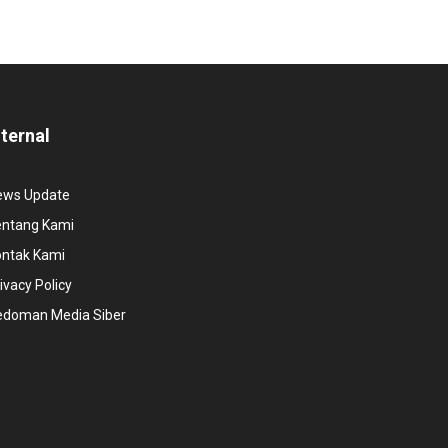
nternal
ews Update
entang Kami
ontak Kami
ivacy Policy
edoman Media Siber