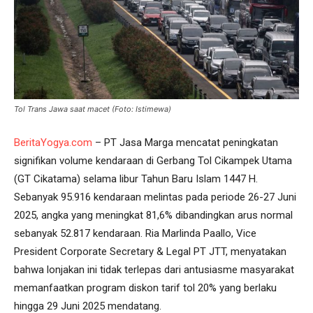
Tol Trans Jawa saat macet (Foto: Istimewa)
BeritaYogya.com
– PT Jasa Marga mencatat peningkatan
signifikan volume kendaraan di Gerbang Tol Cikampek Utama
(GT Cikatama) selama libur Tahun Baru Islam 1447 H.
Sebanyak 95.916 kendaraan melintas pada periode 26-27 Juni
2025, angka yang meningkat 81,6% dibandingkan arus normal
sebanyak 52.817 kendaraan. Ria Marlinda Paallo, Vice
President Corporate Secretary & Legal PT JTT, menyatakan
bahwa lonjakan ini tidak terlepas dari antusiasme masyarakat
memanfaatkan program diskon tarif tol 20% yang berlaku
hingga 29 Juni 2025 mendatang.