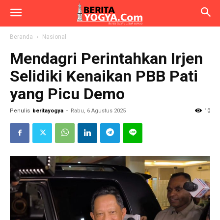
Beranda
Nasional
Mendagri Perintahkan Irjen
Selidiki Kenaikan PBB Pati
yang Picu Demo
Penulis
beritayogya
-
Rabu, 6 Agustus 2025
10