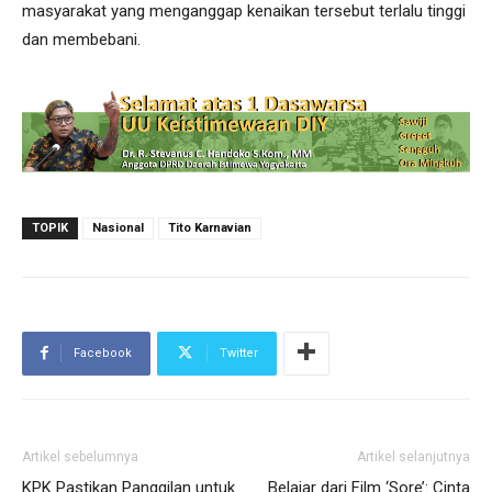
masyarakat yang menganggap kenaikan tersebut terlalu tinggi
dan membebani.
TOPIK
Nasional
Tito Karnavian
Facebook
Twitter
Artikel sebelumnya
Artikel selanjutnya
KPK Pastikan Panggilan untuk
Belajar dari Film ‘Sore’: Cinta