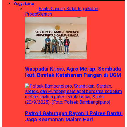
Yogyakarta
Semua
Bantul
Gunung Kidul
Jogja
Kulon
Progo
Sleman
Waspadai Krisis, Agro Merapi Sembada
Ikuti Bimtek Ketahanan Pangan di UGM
Patroli Gabungan Rayon II Polres Bantul
Jaga Keamanan Malam Hari