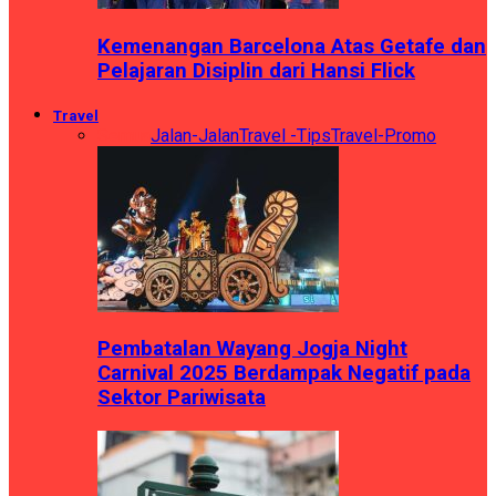
Kemenangan Barcelona Atas Getafe dan
Pelajaran Disiplin dari Hansi Flick
Travel
Semua
Jalan-Jalan
Travel -Tips
Travel-Promo
Pembatalan Wayang Jogja Night
Carnival 2025 Berdampak Negatif pada
Sektor Pariwisata