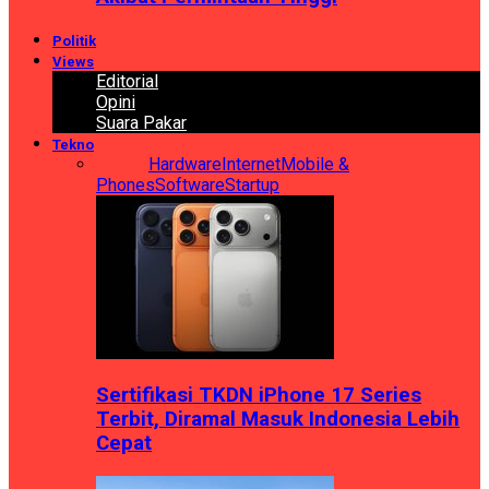
Politik
Views
Editorial
Opini
Suara Pakar
Tekno
Semua
Hardware
Internet
Mobile &
Phones
Software
Startup
Sertifikasi TKDN iPhone 17 Series
Terbit, Diramal Masuk Indonesia Lebih
Cepat