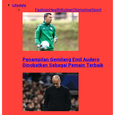
Lifestyle
Semua
Fashion
Health
Kuliner
Otomotive
Sport
Penampilan Gemilang Emil Audero
Dinobatkan Sebagai Pemain Terbaik