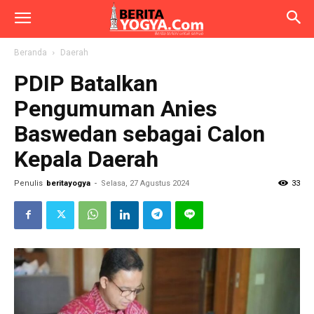
Beranda
Daerah
PDIP Batalkan
Pengumuman Anies
Baswedan sebagai Calon
Kepala Daerah
Penulis
beritayogya
-
Selasa, 27 Agustus 2024
33