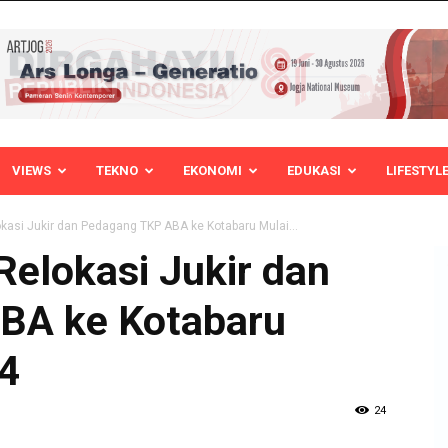
VIEWS
TEKNO
EKONOMI
EDUKASI
LIFESTYL
kasi Jukir dan Pedagang TKP ABA ke Kotabaru Mulai...
Relokasi Jukir dan
BA ke Kotabaru
24
24