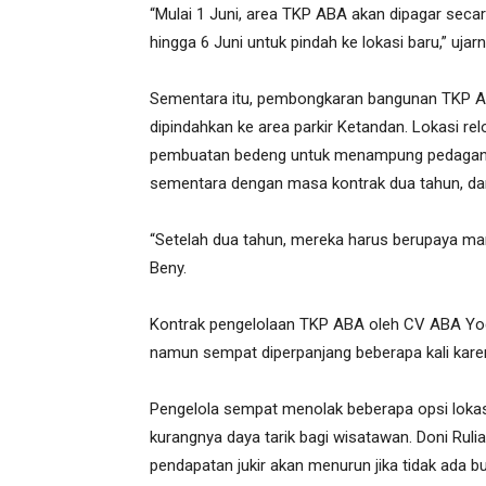
“Mulai 1 Juni, area TKP ABA akan dipagar secar
hingga 6 Juni untuk pindah ke lokasi baru,” uja
Sementara itu, pembongkaran bangunan TKP ABA
dipindahkan ke area parkir Ketandan. Lokasi rel
pembuatan bedeng untuk menampung pedagang. M
sementara dengan masa kontrak dua tahun, dan
“Setelah dua tahun, mereka harus berupaya ma
Beny.
Kontrak pengelolaan TKP ABA oleh CV ABA Yogy
namun sempat diperpanjang beberapa kali kare
Pengelola sempat menolak beberapa opsi lokasi
kurangnya daya tarik bagi wisatawan. Doni Rul
pendapatan jukir akan menurun jika tidak ada bus