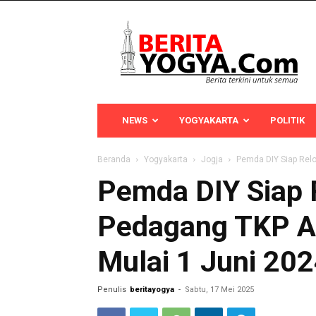
Berita
Yogya
NEWS
YOGYAKARTA
POLITIK
Beranda
Yogyakarta
Jogja
Pemda DIY Siap Relo
Pemda DIY Siap 
Pedagang TKP A
Mulai 1 Juni 20
Penulis
beritayogya
-
Sabtu, 17 Mei 2025