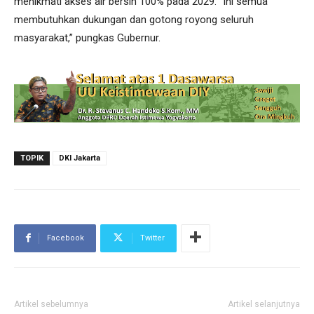
menikmati akses air bersih 100% pada 2029. “Ini semua
membutuhkan dukungan dan gotong royong seluruh
masyarakat,” pungkas Gubernur.
TOPIK
DKI Jakarta
Facebook
Twitter
Artikel sebelumnya
Artikel selanjutnya