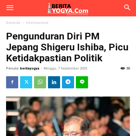
Beranda
Internasional
Pengunduran Diri PM
Jepang Shigeru Ishiba, Picu
Ketidakpastian Politik
Penulis
beritayogya
-
Minggu, 7 September 2025
30