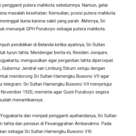
 pengganti putera mahkota sebelumnya. Namun, gelar
rena masalah kesehatan. Kemudian, posisi putera mahkota
ninggal dunia karena sakit yang parah. Akhirnya, Sri
uk menunjuk GPH Puruboyo sebagai putera mahkota.
h pendidikan di Belanda ketika ayahnya, Sri Sultan
 turun tahta. Mendengar berita ini, Residen Jonquire,
gyakarta, mengusulkan agar pergantian tahta dipercepat.
 Gubernur Jendral van Limburg Stirum setuju dengan
untuk mendorong Sri Sultan Hamengku Buwono VII agar
i telegram. Sri Sultan Hamengku Buwono VII menyetujui
l November 1920, meminta agar Gusti Puruboyo segera
 sudah menantikannya.
Yogyakarta dan menjadi pengganti ayahandanya, Sri Sultan
 tahta dan pensiun di Pesanggrahan Ambarukmo. Pada
tkan sebagai Sri Sultan Hamengku Buwono VIII.