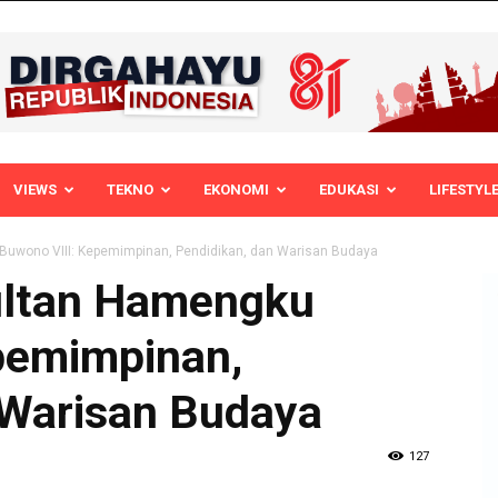
VIEWS
TEKNO
EKONOMI
EDUKASI
LIFESTYL
 Buwono VIII: Kepemimpinan, Pendidikan, dan Warisan Budaya
Sultan Hamengku
pemimpinan,
 Warisan Budaya
127