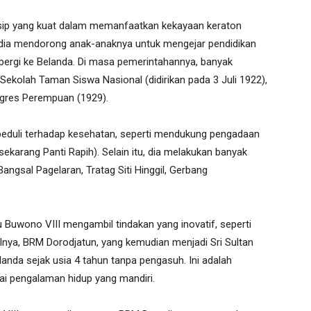
nsip yang kuat dalam memanfaatkan kekayaan keraton
 dia mendorong anak-anaknya untuk mengejar pendidikan
us pergi ke Belanda. Di masa pemerintahannya, banyak
i Sekolah Taman Siswa Nasional (didirikan pada 3 Juli 1922),
ongres Perempuan (1929).
peduli terhadap kesehatan, seperti mendukung pengadaan
karang Panti Rapih). Selain itu, dia melakukan banyak
angsal Pagelaran, Tratag Siti Hinggil, Gerbang
 Buwono VIII mengambil tindakan yang inovatif, seperti
alnya, BRM Dorodjatun, yang kemudian menjadi Sri Sultan
anda sejak usia 4 tahun tanpa pengasuh. Ini adalah
ai pengalaman hidup yang mandiri.