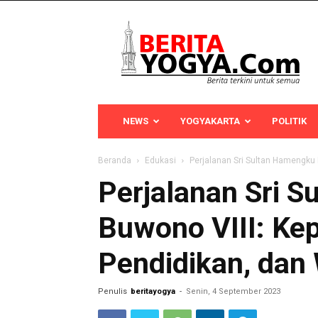
Berita
Yogya
NEWS
YOGYAKARTA
POLITIK
Beranda
Edukasi
Perjalanan Sri Sultan Hamengku
Perjalanan Sri 
Buwono VIII: Ke
Pendidikan, dan
Penulis
beritayogya
-
Senin, 4 September 2023