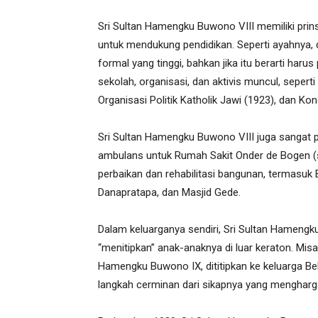
Sri Sultan Hamengku Buwono VIII memiliki pri
untuk mendukung pendidikan. Seperti ayahnya,
formal yang tinggi, bahkan jika itu berarti har
sekolah, organisasi, dan aktivis muncul, sepert
Organisasi Politik Katholik Jawi (1923), dan K
Sri Sultan Hamengku Buwono VIII juga sangat 
ambulans untuk Rumah Sakit Onder de Bogen (se
perbaikan dan rehabilitasi bangunan, termasuk B
Danapratapa, dan Masjid Gede.
Dalam keluarganya sendiri, Sri Sultan Hamengku
“menitipkan” anak-anaknya di luar keraton. Mis
Hamengku Buwono IX, dititipkan ke keluarga Bel
langkah cerminan dari sikapnya yang mengharg