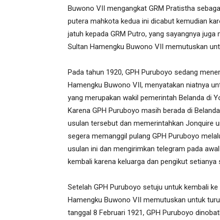
Buwono VII mengangkat GRM Pratistha sebagai
putera mahkota kedua ini dicabut kemudian ka
jatuh kepada GRM Putro, yang sayangnya juga me
Sultan Hamengku Buwono VII memutuskan unt
Pada tahun 1920, GPH Puruboyo sedang menempu
Hamengku Buwono VII, menyatakan niatnya untuk
yang merupakan wakil pemerintah Belanda di Yo
Karena GPH Puruboyo masih berada di Belanda,
usulan tersebut dan memerintahkan Jonquire 
segera memanggil pulang GPH Puruboyo melalu
usulan ini dan mengirimkan telegram pada awa
kembali karena keluarga dan pengikut setianya
Setelah GPH Puruboyo setuju untuk kembali ke 
Hamengku Buwono VII memutuskan untuk turun
tanggal 8 Februari 1921, GPH Puruboyo dinoba