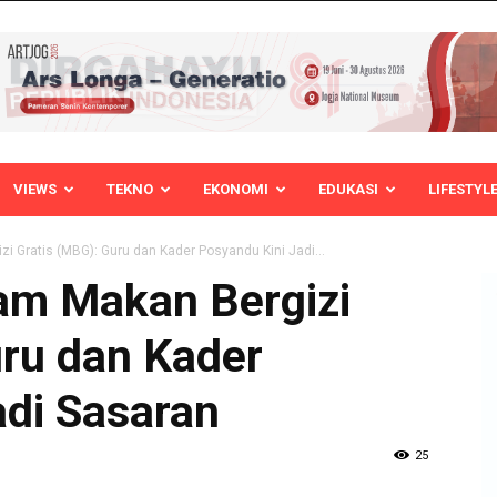
VIEWS
TEKNO
EKONOMI
EDUKASI
LIFESTYL
i Gratis (MBG): Guru dan Kader Posyandu Kini Jadi...
am Makan Bergizi
uru dan Kader
adi Sasaran
25