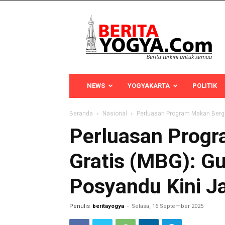
Berita
Yogya
NEWS
YOGYAKARTA
POLITIK
Beranda
Nasional
Perluasan Program Makan Bergiz
Perluasan Progr
Gratis (MBG): G
Posyandu Kini J
Penulis
beritayogya
-
Selasa, 16 September 2025