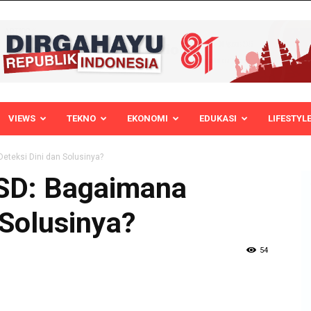
VIEWS
TEKNO
EKONOMI
EDUKASI
LIFESTYL
eteksi Dini dan Solusinya?
 SD: Bagaimana
 Solusinya?
54