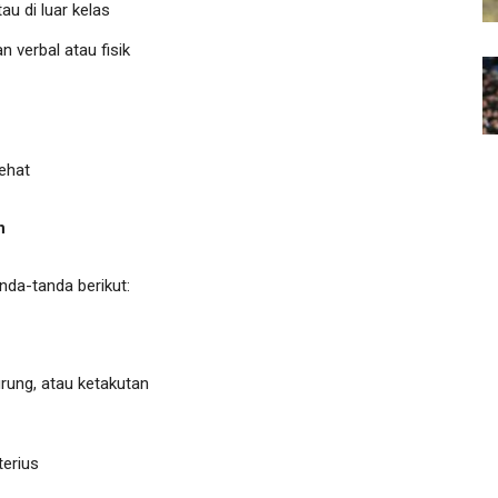
u di luar kelas
 verbal atau fisik
ehat
n
nda-tanda berikut:
rung, atau ketakutan
terius