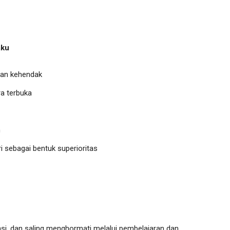
aku
an kehendak
a terbuka
n
i sebagai bentuk superioritas
nsi, dan saling menghormati melalui pembelajaran dan