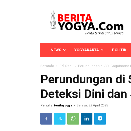
Berita
Yogya
NEWS
YOGYAKARTA
POLITIK
Beranda
Edukasi
Perundungan di SD: Bagaimana D
Perundungan di
Deteksi Dini dan
Penulis
beritayogya
-
Selasa, 29 April 2025