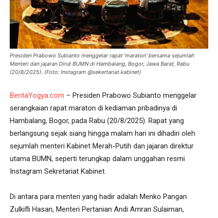
Presiden Prabowo Subianto menggelar rapat 'maraton' bersama sejumlah
Menteri dan jajaran Dirut BUMN di Hambalang, Bogor, Jawa Barat, Rabu
(20/8/2025). (Foto: Instagram @sekertariat.kabinet)
BeritaYogya.com
– Presiden Prabowo Subianto menggelar
serangkaian rapat maraton di kediaman pribadinya di
Hambalang, Bogor, pada Rabu (20/8/2025). Rapat yang
berlangsung sejak siang hingga malam hari ini dihadiri oleh
sejumlah menteri Kabinet Merah-Putih dan jajaran direktur
utama BUMN, seperti terungkap dalam unggahan resmi
Instagram Sekretariat Kabinet.
Di antara para menteri yang hadir adalah Menko Pangan
Zulkifli Hasan, Menteri Pertanian Andi Amran Sulaiman,