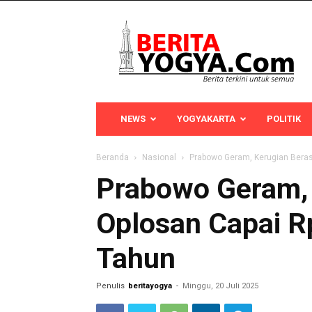
Berita
Yogya
NEWS
YOGYAKARTA
POLITIK
Beranda
Nasional
Prabowo Geram, Kerugian Beras 
Prabowo Geram, 
Oplosan Capai Rp
Tahun
Penulis
beritayogya
-
Minggu, 20 Juli 2025