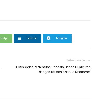
atsApp
Linkedin
Telegram
Artikel selanjutnya
e
Putin Gelar Pertemuan Rahasia Bahas Nuklir Iran
dengan Utusan Khusus Khamenei