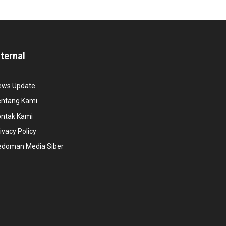
nternal
ews Update
entang Kami
ontak Kami
ivacy Policy
edoman Media Siber