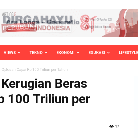
VIEWS
TEKNO
EKONOMI
EDUKASI
LIFESTYL
Oplosan Capai Rp 100 Triliun per Tahun
Kerugian Beras
 100 Triliun per
17