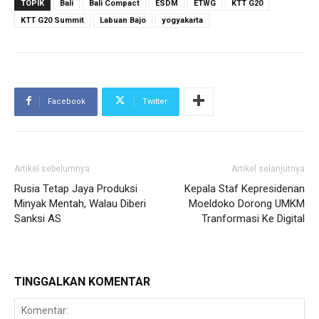
TOPIK
Bali
Bali Compact
ESDM
ETWG
KTT G20
KTT G20 Summit
Labuan Bajo
yogyakarta
Facebook
Twitter
Artikel sebelumnya
Artikel selanjutnya
Rusia Tetap Jaya Produksi
Kepala Staf Kepresidenan
Minyak Mentah, Walau Diberi
Moeldoko Dorong UMKM
Sanksi AS
Tranformasi Ke Digital
TINGGALKAN KOMENTAR