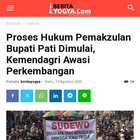
Beranda
Daerah
Proses Hukum Pemakzulan
Bupati Pati Dimulai,
Kemendagri Awasi
Perkembangan
Penulis
beritayogya
-
Rabu, 13 Agustus 2025
14