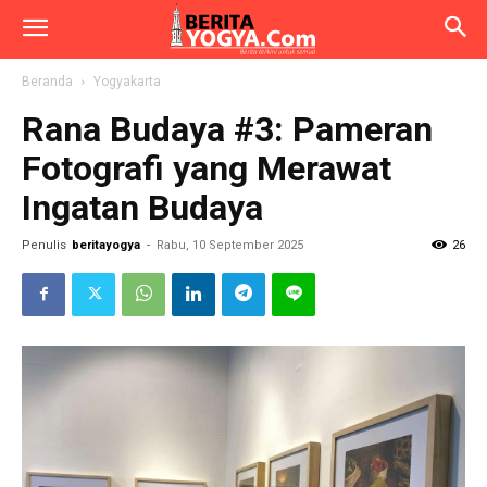
Beranda
Yogyakarta
Rana Budaya #3: Pameran
Fotografi yang Merawat
Ingatan Budaya
Penulis
beritayogya
-
Rabu, 10 September 2025
26