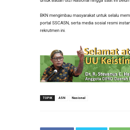
untuk Badan Gizi Nasional hingga saat ini belu
BKN mengimbau masyarakat untuk selalu memant
portal SSCASN, serta media sosial resmi instan
rekrutmen ini.
TOPIK
ASN
Nasional