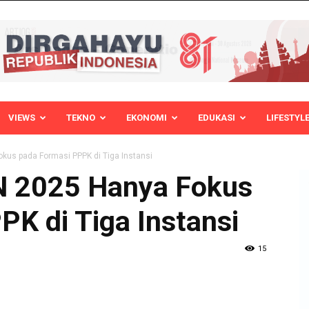
VIEWS
TEKNO
EKONOMI
EDUKASI
LIFESTYL
us pada Formasi PPPK di Tiga Instansi
 2025 Hanya Fokus
K di Tiga Instansi
15