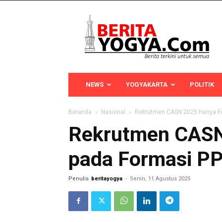
Berita
Yogya
NEWS
YOGYAKARTA
POLITIK
Beranda
Nasional
Rekrutmen CASN 2025 Hanya Fok
Rekrutmen CASN
pada Formasi PPP
Penulis
beritayogya
-
Senin, 11 Agustus 2025