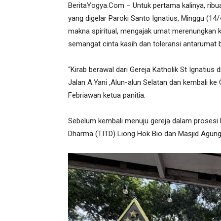
BeritaYogya.Com – Untuk pertama kalinya, ribua
yang digelar Paroki Santo Ignatius, Minggu (14
makna spiritual, mengajak umat merenungkan
semangat cinta kasih dan toleransi antarumat
“Kirab berawal dari Gereja Katholik St Ignatius
Jalan A.Yani ,Alun-alun Selatan dan kembali ke 
Febriawan ketua panitia.
Sebelum kembali menuju gereja dalam prosesi ki
Dharma (TITD) Liong Hok Bio dan Masjid Agun