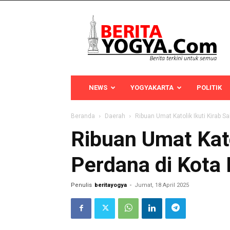
Berita
Yogya
NEWS
YOGYAKARTA
POLITIK
Beranda
Daerah
Ribuan Umat Katolik Ikuti Kirab S
Ribuan Umat Katol
Perdana di Kota
Penulis
beritayogya
-
Jumat, 18 April 2025