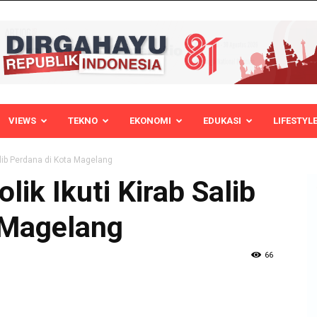
VIEWS
TEKNO
EKONOMI
EDUKASI
LIFESTYL
alib Perdana di Kota Magelang
ik Ikuti Kirab Salib
 Magelang
66