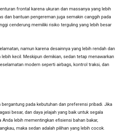
benturan frontal karena ukuran dan massanya yang lebih
litas dan bantuan pengereman juga semakin canggih pada
ggi cenderung memiliki risiko terguling yang lebih besar
eselamatan, namun karena desainnya yang lebih rendah dan
an lebih kecil. Meskipun demikian, sedan tetap menawarkan
selamatan modern seperti airbags, kontrol traksi, dan
 bergantung pada kebutuhan dan preferensi pribadi. Jika
si besar, dan daya jelajah yang baik untuk segala
ka Anda lebih mementingkan efisiensi bahan bakar,
rjangkau, maka sedan adalah pilihan yang lebih cocok.