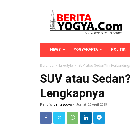
Berita
Yogya
NEWS
YOGYAKARTA
POLITIK
Beranda
Lifestyle
SUV atau Sedan? Ini Perbandin
SUV atau Sedan?
Lengkapnya
Penulis
beritayogya
-
Jumat, 25 April 2025