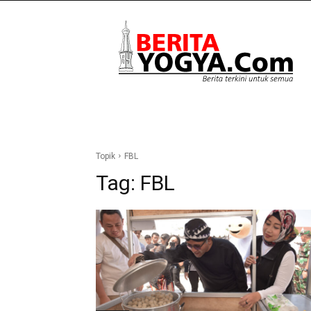
Berita
Yogya
Topik
FBL
Tag:
FBL