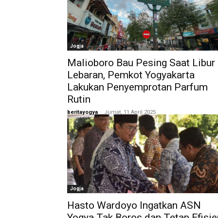
Jogja
Malioboro Bau Pesing Saat Libur
Lebaran, Pemkot Yogyakarta
Lakukan Penyemprotan Parfum
Rutin
beritayogya
-
Jumat, 11 April 2025
Jogja
Hasto Wardoyo Ingatkan ASN
Yogya Tak Boros dan Tetap Efisie