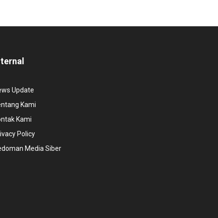
nternal
ews Update
entang Kami
ontak Kami
ivacy Policy
edoman Media Siber