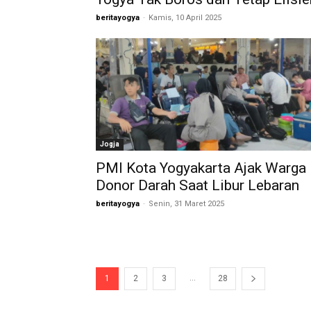
beritayogya
-
Kamis, 10 April 2025
Jogja
PMI Kota Yogyakarta Ajak Warga
Donor Darah Saat Libur Lebaran
beritayogya
-
Senin, 31 Maret 2025
...
1
2
3
28