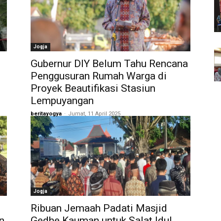
Jogja
Gubernur DIY Belum Tahu Rencana
Penggusuran Rumah Warga di
Proyek Beautifikasi Stasiun
Lempuyangan
beritayogya
-
Jumat, 11 April 2025
Jogja
Ribuan Jemaah Padati Masjid
n
Gedhe Kauman untuk Salat Idul