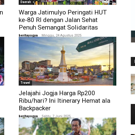
Daerah
n
Warga Jatimulyo Peringati HUT
ke-80 RI dengan Jalan Sehat
Penuh Semangat Solidaritas
beritayogya
-
Minggu, 24 Agustus 2025
Travel
Jelajahi Jogja Harga Rp200
Ribu/hari? Ini Itinerary Hemat ala
Backpacker
beritayogya
-
Sabtu, 7 Juni 2025