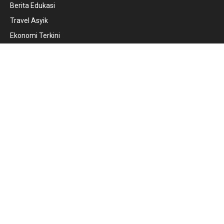
Berita Edukasi
Travel Asyik
Ekonomi Terkini
Berita Internasional
Berita Politik Terbaru
Teknologi Terupdate
Internal
News Update
Tentang Kami
Kontak Kami
Privacy Policy
Pedoman Media Siber