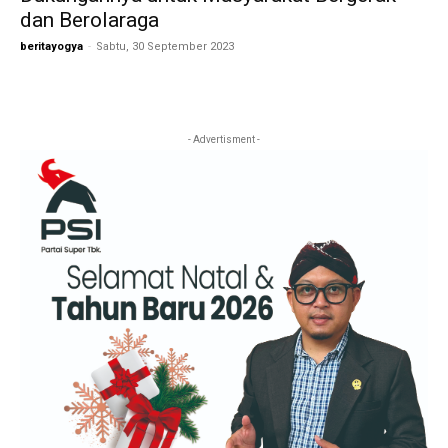
dan Berolaraga
beritayogya
-
Sabtu, 30 September 2023
- Advertisment -