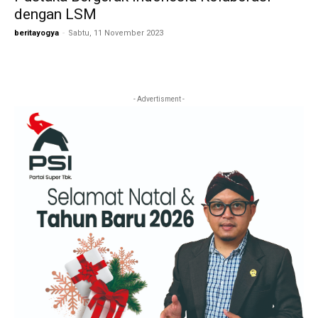
dengan LSM
beritayogya
-
Sabtu, 11 November 2023
- Advertisment -