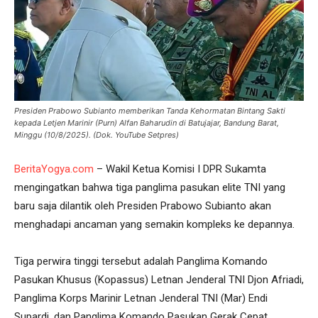
Presiden Prabowo Subianto memberikan Tanda Kehormatan Bintang Sakti
kepada Letjen Marinir (Purn) Alfan Baharudin di Batujajar, Bandung Barat,
Minggu (10/8/2025). (Dok. YouTube Setpres)
BeritaYogya.com
– Wakil Ketua Komisi I DPR Sukamta
mengingatkan bahwa tiga panglima pasukan elite TNI yang
baru saja dilantik oleh Presiden Prabowo Subianto akan
menghadapi ancaman yang semakin kompleks ke depannya.
Tiga perwira tinggi tersebut adalah Panglima Komando
Pasukan Khusus (Kopassus) Letnan Jenderal TNI Djon Afriadi,
Panglima Korps Marinir Letnan Jenderal TNI (Mar) Endi
Supardi, dan Panglima Komando Pasukan Gerak Cepat