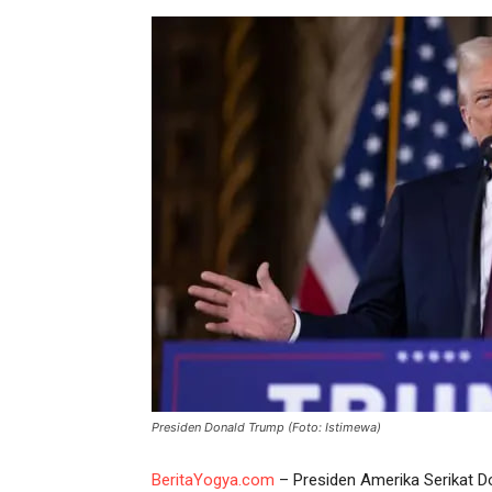
Presiden Donald Trump (Foto: Istimewa)
BeritaYogya.com
– Presiden Amerika Serikat