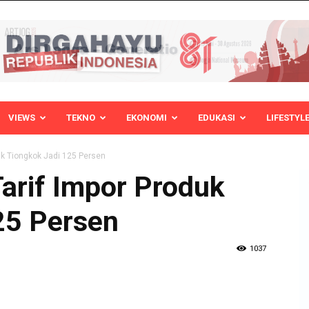
VIEWS
TEKNO
EKONOMI
EDUKASI
LIFESTYL
uk Tiongkok Jadi 125 Persen
arif Impor Produk
25 Persen
1037