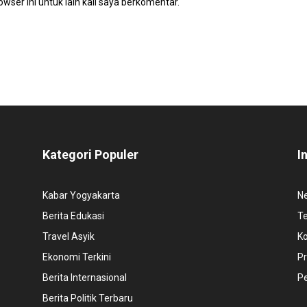
wser ini untuk lain kali saya berkomentar.
Kategori Populer
I
Kabar Yogyakarta
N
Berita Edukasi
T
Travel Asyik
K
Ekonomi Terkini
Pr
Berita Internasional
P
Berita Politik Terbaru