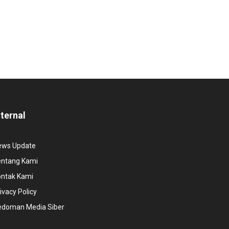
nternal
ews Update
entang Kami
ontak Kami
ivacy Policy
edoman Media Siber