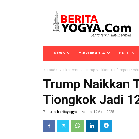
Berita
Yogya
NEWS
YOGYAKARTA
POLITIK
Beranda
Ekonomi
Trump Naikkan Tarif Impor Prod
Trump Naikkan T
Tiongkok Jadi 1
Penulis
beritayogya
-
Kamis, 10 April 2025