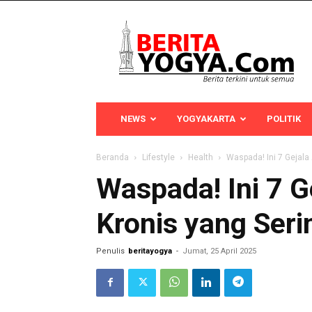
Berita
Yogya
NEWS
YOGYAKARTA
POLITIK
Beranda
Lifestyle
Health
Waspada! Ini 7 Gejala
Waspada! Ini 7 G
Kronis yang Seri
Penulis
beritayogya
-
Jumat, 25 April 2025