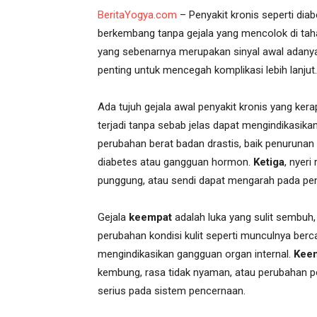
BeritaYogya.com
– Penyakit kronis seperti diabe
berkembang tanpa gejala yang mencolok di tah
yang sebenarnya merupakan sinyal awal adanya 
penting untuk mencegah komplikasi lebih lanjut.
Ada tujuh gejala awal penyakit kronis yang kera
terjadi tanpa sebab jelas dapat mengindikasika
perubahan berat badan drastis, baik penurunan
diabetes atau gangguan hormon.
Ketiga
, nyeri
punggung, atau sendi dapat mengarah pada peny
Gejala
keempat
adalah luka yang sulit sembuh,
perubahan kondisi kulit seperti munculnya ber
mengindikasikan gangguan organ internal.
Kee
kembung, rasa tidak nyaman, atau perubahan pol
serius pada sistem pencernaan.