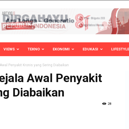
VIEWS
TEKNO
EKONOMI
EDUKASI
LIFESTYL
 Awal Penyakit Kronis yang Sering Diabaikan
ejala Awal Penyakit
ng Diabaikan
28