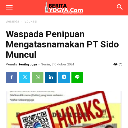
Beranda
Edukasi
Waspada Penipuan
Mengatasnamakan PT Sido
Muncul
Penulis
beritayogya
-
Senin, 7 Oktober 2024
73