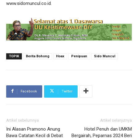
www.sidomuncul.co.id.
TOPIK
Berita Bohong
Hoax
Penipuan
Sido Muncul
Facebook
Twitter
Artikel sebelumnya
Artikel selanjutnya
Ini Alasan Pramono Anung
Hotel Penuh dan UMKM
Bawa Catatan Kecil di Debat
Bergairah, Peparnas 2024 Beri