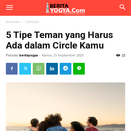
Beranda
Lifestyle
5 Tipe Teman yang Harus
Ada dalam Circle Kamu
Penulis
beritayogya
-
Kamis, 21 September 2023
22