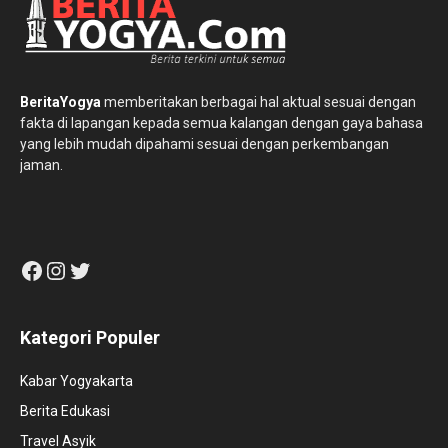
BeritaYogya
memberitakan berbagai hal aktual sesuai dengan
fakta di lapangan kepada semua kalangan dengan gaya bahasa
yang lebih mudah dipahami sesuai dengan perkembangan
jaman.
Facebook
Instagram
Twitter
Kategori Populer
Kabar Yogyakarta
Berita Edukasi
Travel Asyik