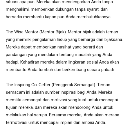
situasi apa pun. Mereka akan mendengarkan Anda tanpa
menghakimi, memberikan dukungan tanpa syarat, dan
bersedia membantu kapan pun Anda membutuhkannya.
The Wise Mentor (Mentor Bijak): Mentor bijak adalah teman
yang memiliki pengalaman hidup yang berharga dan bijaksana.
Mereka dapat memberikan nasihat yang berarti dan
pandangan yang mendalam tentang masalah yang Anda
hadapi. Kehadiran mereka dalam lingkaran sosial Anda akan
membantu Anda tumbuh dan berkembang secara pribadi.
The Inspiring Go-Getter (Penggerak Semangat): Teman
semacam ini adalah sumber inspirasi bagi Anda. Mereka
memiliki semangat dan motivasi yang kuat untuk mencapai
tujuan mereka, dan mereka akan mendorong Anda untuk
melakukan hal serupa. Bersama mereka, Anda akan merasa
termotivasi untuk mencapai impian dan ambisi Anda.