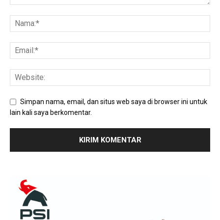
Simpan nama, email, dan situs web saya di browser ini untuk
lain kali saya berkomentar.