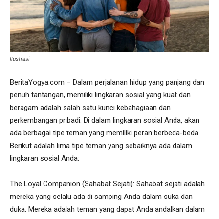
Ilustrasi
BeritaYogya.com – Dalam perjalanan hidup yang panjang dan
penuh tantangan, memiliki lingkaran sosial yang kuat dan
beragam adalah salah satu kunci kebahagiaan dan
perkembangan pribadi. Di dalam lingkaran sosial Anda, akan
ada berbagai tipe teman yang memiliki peran berbeda-beda.
Berikut adalah lima tipe teman yang sebaiknya ada dalam
lingkaran sosial Anda:
The Loyal Companion (Sahabat Sejati): Sahabat sejati adalah
mereka yang selalu ada di samping Anda dalam suka dan
duka. Mereka adalah teman yang dapat Anda andalkan dalam