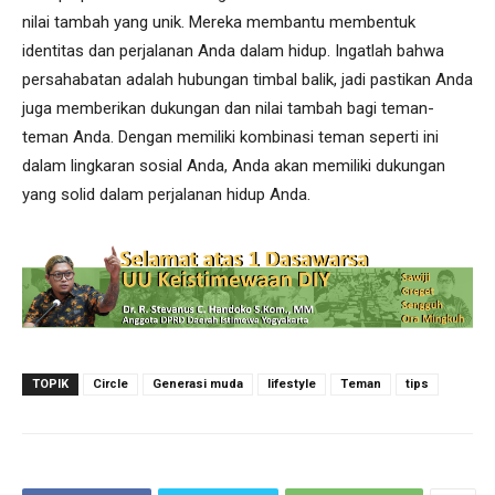
nilai tambah yang unik. Mereka membantu membentuk
identitas dan perjalanan Anda dalam hidup. Ingatlah bahwa
persahabatan adalah hubungan timbal balik, jadi pastikan Anda
juga memberikan dukungan dan nilai tambah bagi teman-
teman Anda. Dengan memiliki kombinasi teman seperti ini
dalam lingkaran sosial Anda, Anda akan memiliki dukungan
yang solid dalam perjalanan hidup Anda.
TOPIK
Circle
Generasi muda
lifestyle
Teman
tips