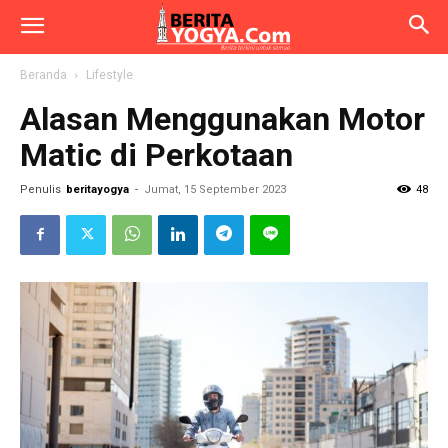
Beranda
Lifestyle
Alasan Menggunakan Motor
Matic di Perkotaan
Penulis
beritayogya
-
Jumat, 15 September 2023
48