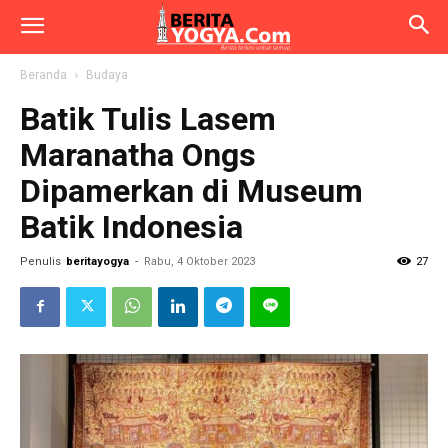
Beranda
Budaya
Batik Tulis Lasem
Maranatha Ongs
Dipamerkan di Museum
Batik Indonesia
Penulis
beritayogya
-
Rabu, 4 Oktober 2023
27