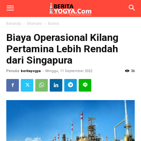
Beranda
Ekonomi
Bisnis
Biaya Operasional Kilang
Pertamina Lebih Rendah
dari Singapura
Penulis
beritayogya
-
Minggu, 11 September 2022
36