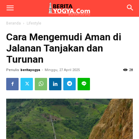
Beranda
Lifestyle
Cara Mengemudi Aman di
Jalanan Tanjakan dan
Turunan
Penulis
beritayogya
-
Minggu, 27 April 2025
28